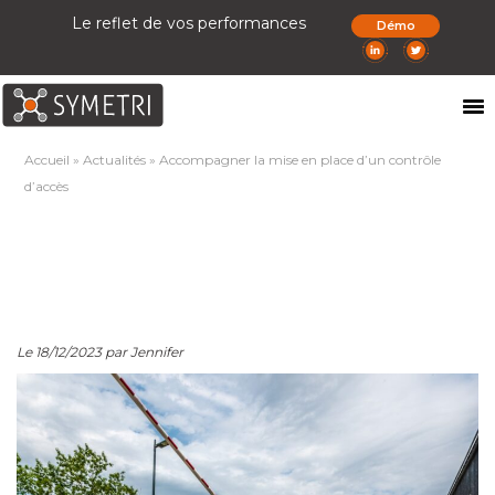
Le reflet de vos performances
Démo
Accueil
»
Actualités
»
Accompagner la mise en place d’un contrôle
d’accès
Le 18/12/2023 par Jennifer