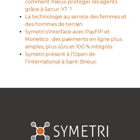
comment mieux protéger les agents
grâce à Secur-YT ?
La technologie au service des femmes et
des hommes de terrain
Symetri s’interface avec PayFIP et
Monetico : des paiements en ligne plus
simples, plus sûrs et 100 % intégrés
Symetri présent à l’Open de
l’International à Saint-Brieuc