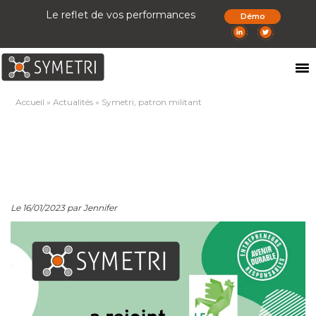
Le reflet de vos performances
Démo
Accueil
»
Actualités
»
Symetri, patron militant
Le 16/01/2023 par Jennifer