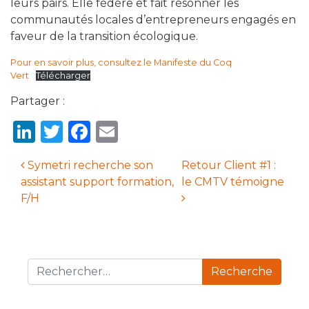
leurs pairs. Elle fédère et fait résonner les
communautés locales d’entrepreneurs engagés en
faveur de la transition écologique.
Pour en savoir plus, consultez le Manifeste du Coq
Vert
Télécharger
Partager :
LinkedIn
Twitter
Facebook
Email
Symetri recherche son
Retour Client #1 :
assistant support formation,
le CMTV témoigne
Navigation des articles
F/H
Recherche pour :