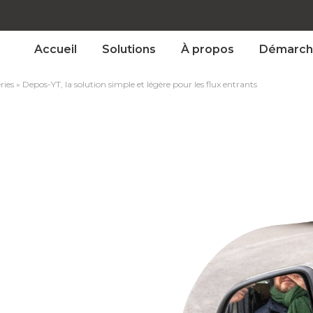
Accueil
Solutions
À propos
Démarch
ries
»
Depos-YT, la solution simple et légère pour les flux entrants