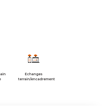
main
Echanges
e
terrain/encadrement