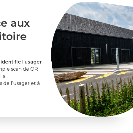
ce aux
itoire
t
identifie l’usager
imple scan de QR
l a
de l’usager et à