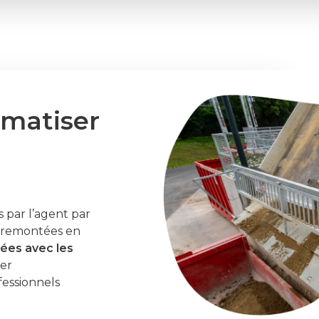
omatiser
 par l’agent par
nt remontées en
cées avec les
er
essionnels