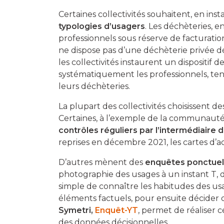
Certaines collectivités souhaitent, en ins
typologies d’usagers
. Les déchèteries, e
professionnels sous réserve de facturatio
ne dispose pas d’une déchèterie privée déd
les collectivités instaurent un dispositif 
systématiquement les professionnels, tent
leurs déchèteries.
La plupart des collectivités choisissent d
Certaines, à l’exemple de la communaut
contrôles réguliers par l’intermédiaire d
reprises en décembre 2021, les cartes d’ac
D’autres mènent des
enquêtes ponctuell
photographie des usages à un instant T, 
simple de connaître les habitudes des us
éléments factuels, pour ensuite décider 
Symetri,
Enquêt-YT
, permet de réaliser
des données décisionnelles.