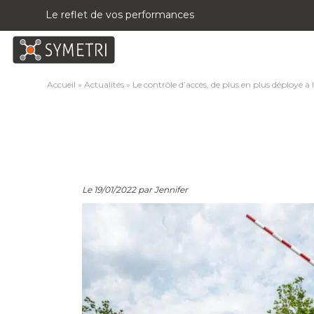
Le reflet de vos performances
Accueil
»
Actualités
»
Le contrôle d’accès, de plus en plus déployé à 
Le 19/01/2022 par Jennifer