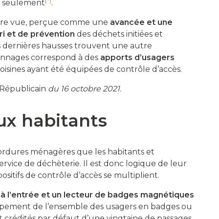
[*]
ns seulement
.
mière vue, perçue comme une
avancée et une
ri et de prévention
des déchets initiées et
s dernières hausses trouvent une autre
tonnages correspond à des
apports d’usagers
voisines ayant été équipées de contrôle d’accès.
 Républicain
du 16 octobre 2021.
ux habitants
 ordures ménagères que les habitants et
service de déchèterie. Il est donc logique de leur
positifs de contrôle d’accès se multiplient.
 à l’entrée et un lecteur de badges magnétiques
’équipement de l’ensemble des usagers en badges ou
 crédités par défaut d’une vingtaine de passages