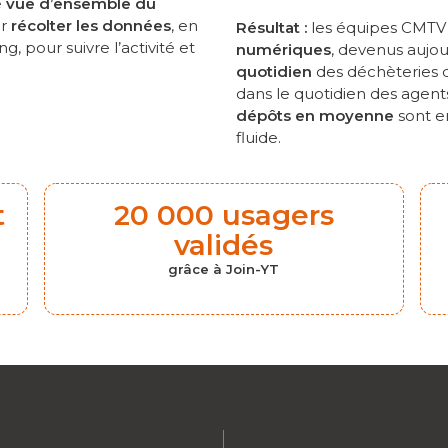
e
vue d’ensemble du
ir
récolter les données
, en
Résultat :
les équipes CMTV 
g, pour suivre l’activité et
numériques
, devenus aujo
quotidien
des déchèteries 
dans le quotidien des agent
dépôts en moyenne
sont en
fluide.
t
20 000 usagers
validés
grâce à Join-YT