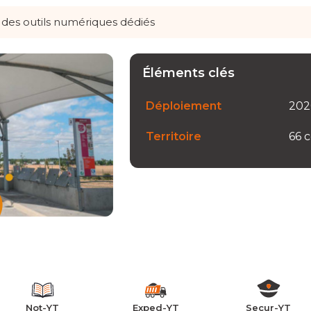
à des outils numériques dédiés
Éléments clés
Déploiement
202
Territoire
66 
Not-YT
Exped-YT
Secur-YT