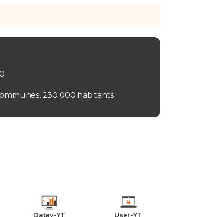
0
communes, 230 000 habitants
Datav-YT
User-YT