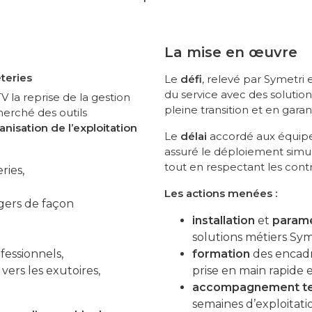
La mise en œuvre
èteries
Le
défi
, relevé par Symetri 
du service avec des solutio
 la reprise de la gestion
pleine transition et en garant
herché des outils
nisation de l’exploitation
Le
délai
accordé aux équipe
assuré le déploiement simul
tout en respectant les cont
ries,
Les actions menées :
gers de façon
installation
et
param
solutions métiers Sym
fessionnels,
formation
des encadr
 vers les exutoires,
prise en main rapide e
accompagnement te
semaines d’exploitati