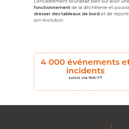
L’encadrement souhaitait bien sûr avoir un
fonctionnement
de la déchèterie et pouvo
dresser des tableaux de bord
et de reportin
son évolution.
4 000 événements e
incidents
suivis via Not-YT