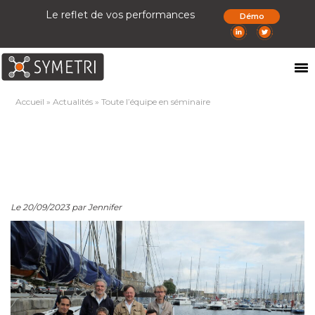
Le reflet de vos performances
Démo
Accueil
»
Actualités
»
Toute l’équipe en séminaire
Le 20/09/2023 par Jennifer