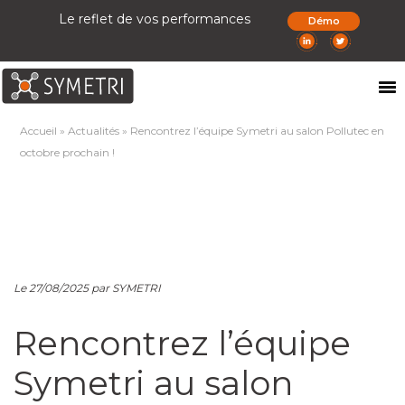
Le reflet de vos performances
Démo
Accueil
»
Actualités
»
Rencontrez l’équipe Symetri au salon Pollutec en
octobre prochain !
Le 27/08/2025 par SYMETRI
Rencontrez l’équipe
Symetri au salon