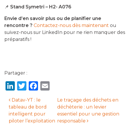
📌
Stand Symetri – H2- A076
Envie d’en savoir plus ou de planifier une
rencontre ?
Contactez-nous dès maintenant
ou
suivez-nous sur LinkedIn pour ne rien manquer des
préparatifs !
Partager :
LinkedIn
Twitter
Facebook
Email
Datav-YT : le
Le traçage des déchets en
tableau de bord
déchèterie : un levier
Navigation des articles
intelligent pour
essentiel pour une gestion
piloter l’exploitation
responsable