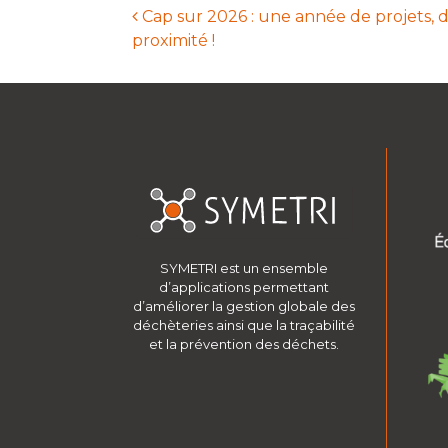
Cap sur 2026 : une année de projets, d
proximité !
Navigation des ar
SYMETRI est un ensemble
d’applications permettant
d’améliorer la gestion globale des
déchèteries ainsi que la traçabilité
et la prévention des déchets.