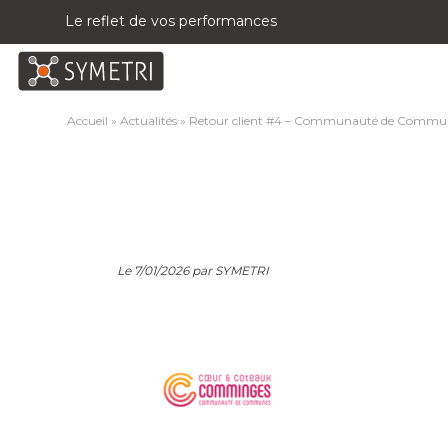
Le reflet de vos performances
Accueil
»
Actualités
»
Retour client #4 – Communauté de Commu
Le 7/01/2026 par SYMETRI