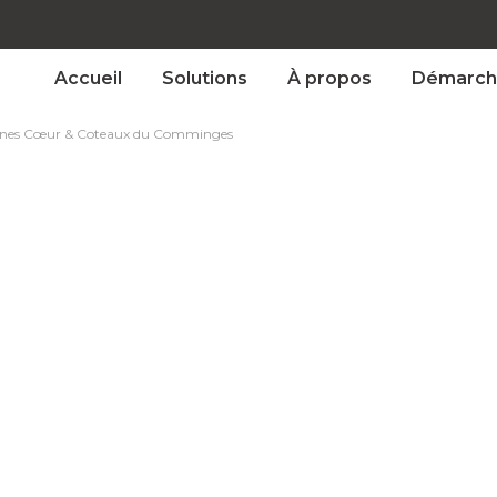
Accueil
Solutions
À propos
Démarch
nes Cœur & Coteaux du Comminges