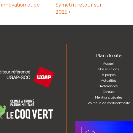
’innovation et de
Symetri : retour sur
2025
ticles
Plan du site
Accueil
Nos solutions
A propos
Actualités
Références
Contact
Mentions Légales
Politique de confidentialité