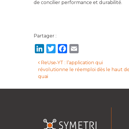
de concilier performance et durabilité.
Partager :
LinkedIn
Twitter
Facebook
Email
ReUse‑YT : l’application qui
révolutionne le réemploi dès le haut d
Navigation des ar
quai