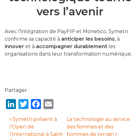
vers l’avenir
Avec l’intégration de PayFIP et Monetico, Symetri
confirme sa capacité à
anticiper les besoins
, à
innover
et à
accompagner durablement
les
organisations dans leur transformation numérique.
Partager :
LinkedIn
Twitter
Facebook
Email
Symetri présent à
La technologie au service
l’Open de
des femmes et des
Navigation des articles
l’International à Saint-
hommes de terrain