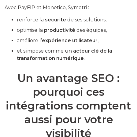
Avec PayFIP et Monetico, Symetri :
renforce la
sécurité
de ses solutions,
optimise la
productivité
des équipes,
améliore l’
expérience utilisateur
,
et s’impose comme un
acteur clé de la
transformation numérique
.
Un avantage SEO :
pourquoi ces
intégrations comptent
aussi pour votre
visibilité