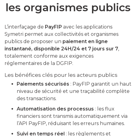
les organismes publics
L’interfaçage de
PayFIP
avec les applications
Symetri permet aux collectivités et organismes
publics de proposer un
paiement en ligne
instantané, disponible 24H/24 et 7 jours sur 7
,
totalement conforme aux exigences
réglementaires de la DGFIP.
Les bénéfices clés pour les acteurs publics
Paiements sécurisés
: PayFIP garantit un haut
niveau de sécurité et une traçabilité complète
des transactions.
Automatisation des processus
: les flux
financiers sont transmis automatiquement via
l’API PayFIP, réduisant les erreurs humaines.
Suivi en temps réel
: les règlements et