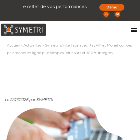
Le reflet de vos performances
Démo
Accueil
»
Actualités
»
Symetri s’interface avec PayFIP et Monetico : des
paiements en ligne plus simples, plus sûrs et 100 % intégrés
Le 2/07/2026 par SYMETRI