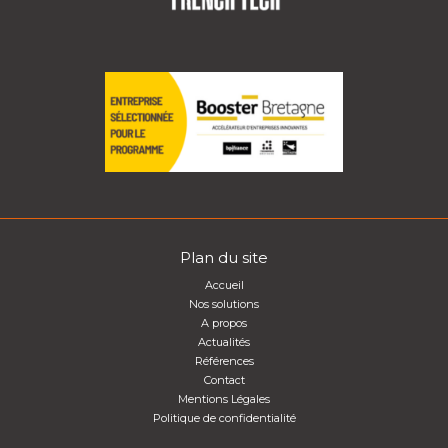
Plan du site
Accueil
Nos solutions
A propos
Actualités
Références
Contact
Mentions Légales
Politique de confidentialité