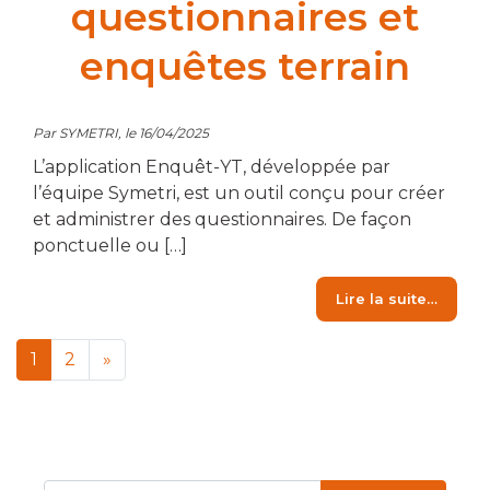
questionnaires et
enquêtes terrain
Par SYMETRI, le 16/04/2025
L’application Enquêt-YT, développée par
l’équipe Symetri, est un outil conçu pour créer
et administrer des questionnaires. De façon
ponctuelle ou […]
from E
Lire la suite…
Navigation dans les arti
1
2
»