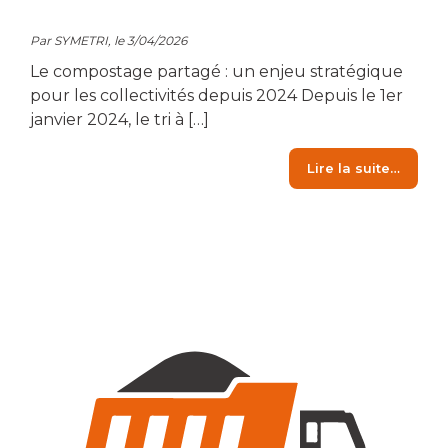
Par SYMETRI, le 3/04/2026
Le compostage partagé : un enjeu stratégique
pour les collectivités depuis 2024 Depuis le 1er
janvier 2024, le tri à […]
from C
Lire la suite…