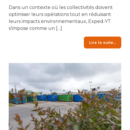
Dans un contexte où les collectivités doivent
optimiser leurs opérations tout en réduisant
leurs impacts environnementaux, Exped‑YT
s’impose comme un […]
from Ex
Lire la suite…