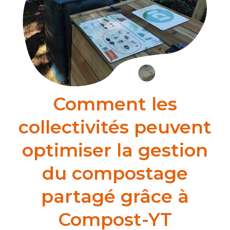
Comment les
collectivités peuvent
optimiser la gestion
du compostage
partagé grâce à
Compost-YT