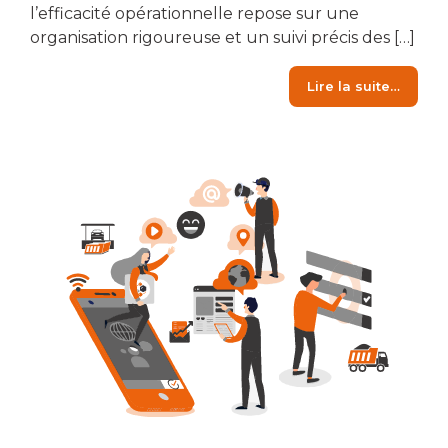
l’efficacité opérationnelle repose sur une
organisation rigoureuse et un suivi précis des […]
from C
Lire la suite…