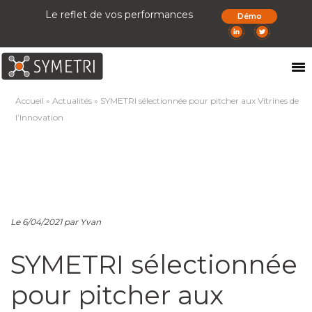
Le reflet de vos performances
Démo
Accueil
»
Actualités
»
SYMETRI sélectionnée pour pitcher aux Vitrines de
l’Innovation
Le 6/04/2021 par Yvan
SYMETRI sélectionnée
pour pitcher aux