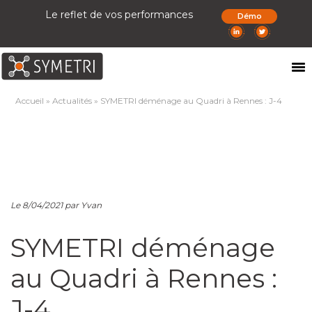
Le reflet de vos performances
Démo
Accueil
»
Actualités
»
SYMETRI déménage au Quadri à Rennes : J-4
Le 8/04/2021 par Yvan
SYMETRI déménage
au Quadri à Rennes :
J-4