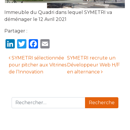
Immeuble du Quadri dans lequel SYMETRI va
déménager le 12 Avril 2021
Partager :
LinkedIn
Twitter
Facebook
Email
SYMETRI sélectionnée
SYMETRI recrute un
pour pitcher aux Vitrines
Développeur Web H/F
Navigation des articles
de l’Innovation
en alternance
Recherche pour :