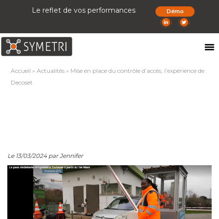
Le reflet de vos performances
Démo
Accueil
»
Actualités
»
Mise en place du contrôle d’accès, l’expérience de
Decoset
Le 13/03/2024 par Jennifer