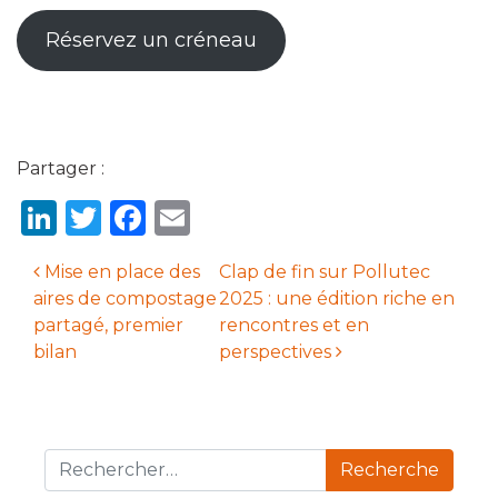
Réservez un créneau
Partager :
LinkedIn
Twitter
Facebook
Email
Mise en place des
Clap de fin sur Pollutec
aires de compostage
2025 : une édition riche en
Navigation des articles
partagé, premier
rencontres et en
bilan
perspectives
Recherche pour :