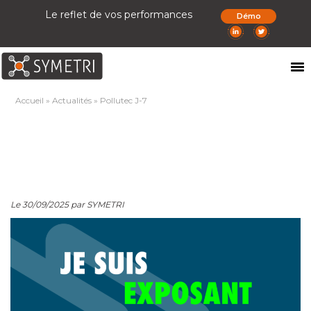
Le reflet de vos performances
Démo
Accueil
»
Actualités
»
Pollutec J-7
Le 30/09/2025 par SYMETRI