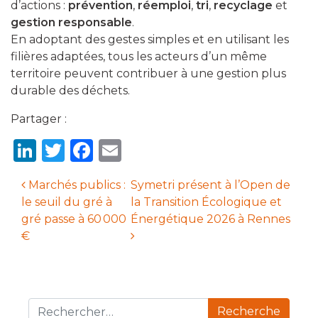
d’actions :
prévention
,
réemploi
,
tri
,
recyclage
et
gestion responsable
.
En adoptant des gestes simples et en utilisant les
filières adaptées, tous les acteurs d’un même
territoire peuvent contribuer à une gestion plus
durable des déchets.
Partager :
LinkedIn
Twitter
Facebook
Email
Marchés publics :
Symetri présent à l’Open de
le seuil du gré à
la Transition Écologique et
Navigation des articles
gré passe à 60 000
Énergétique 2026 à Rennes
€
Recherche pour :