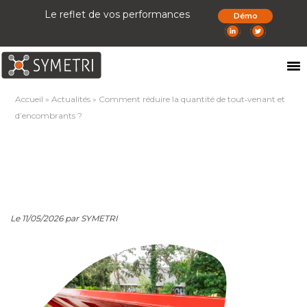
Le reflet de vos performances
Démo
Accueil
»
Actualités
»
Comment réduire la quantité de tout‑venant et
d’encombrants ?
Le 11/05/2026 par SYMETRI