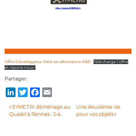
Offre Développeur Web en alternance 0621
Télécharge l’offre
et rejoins-nous !
Partager :
LinkedIn
Twitter
Facebook
Email
SYMETRI déménage au
Une deuxième vie
Quadri à Rennes : J-4
pour vos objets
Navigation des articles