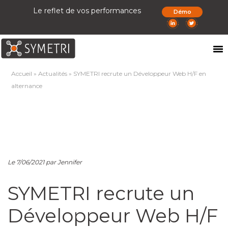
Le reflet de vos performances
Démo
Accueil
»
Actualités
»
SYMETRI recrute un Développeur Web H/F en
alternance
Le 7/06/2021 par Jennifer
SYMETRI recrute un
Développeur Web H/F