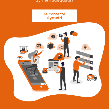
Symetri adéquate !
Je contacte
Symetri