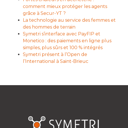
comment mieux protéger les agents
grâce à Secur-YT ?
La technologie au service des femmes et
des hommes de terrain
Symetri s’interface avec PayFIP et
Monetico : des paiements en ligne plus
simples, plus sûrs et 100 % intégrés
Symetri présent à l’Open de
l’International à Saint-Brieuc