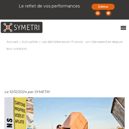
Le reflet de vos performances
Démo
Accueil
»
Actualités
»
Les déchèteries en France : un rôle essentiel depuis
leur création
Le 10/12/2024 par SYMETRI