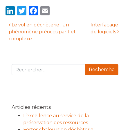
LinkedIn
Twitter
Facebook
Email
Le vol en déchèterie : un
Interfaçage
phénomène préoccupant et
de logiciels
Navigation des articles
complexe
Recherche pour :
Articles récents
L’excellence au service de la
préservation des ressources
Fortes chaleurs en déchèterie :